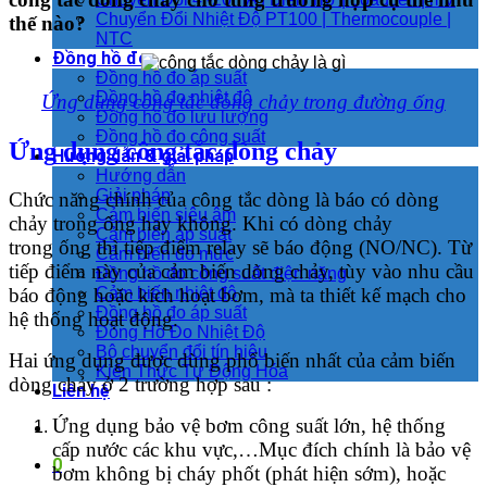
Chuyển Đổi Nhiệt Độ PT100 | Thermocouple |
thế nào?
NTC
Đồng hồ đo
Đồng hồ đo áp suất
Đồng hồ đo nhiệt độ
Ứng dụng công tắc dòng chảy trong đường ống
Đồng hồ đo lưu lượng
Đồng hồ đo công suất
Ứng dụng công tắc dòng chảy
Hướng dẫn & giải pháp
Hướng dẫn
Giải pháp
Chức năng chính của công tắc dòng là báo có dòng
Cảm biến siêu âm
chảy trong ống hay không. Khi có dòng chảy
Cảm biến áp suất
trong ống thì tiếp điểm relay sẽ báo động (NO/NC). Từ
Cảm biến đo mức
tiếp điểm này của cảm biến dòng chảy, tùy vào nhu cầu
Đồng hồ đo công suất điện năng
báo động hoặc kích hoạt bơm, mà ta thiết kế mạch cho
Cảm biến nhiệt độ
Đồng hồ đo áp suất
hệ thống hoạt động.
Đồng Hồ Đo Nhiệt Độ
Bộ chuyển đổi tín hiệu
Hai ứng dụng được dùng phổ biến nhất của cảm biến
Kiến Thức Tự Động Hóa
dòng chảy ở 2 trường hợp sau :
Liên hệ
Ứng dụng bảo vệ bơm công suất lớn, hệ thống
cấp nước các khu vực,…Mục đích chính là bảo vệ
0
bơm không bị cháy phốt (phát hiện sớm), hoặc