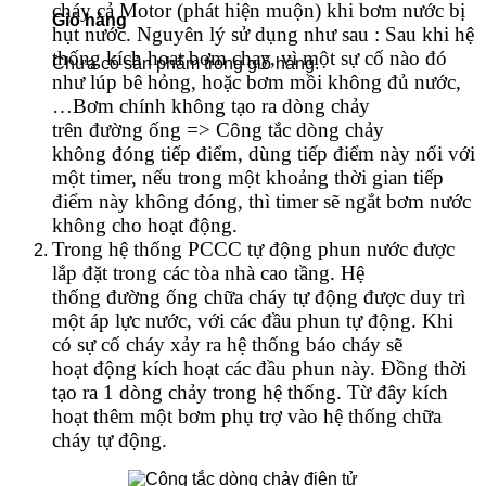
cháy cả Motor (phát hiện muộn) khi bơm nước bị
Giỏ hàng
hụt nước. Nguyên lý sử dụng như sau : Sau khi hệ
thống kích hoạt bơm chạy, vì một sự cố nào đó
Chưa có sản phẩm trong giỏ hàng.
như lúp bê hỏng, hoặc bơm mồi không đủ nước,
…Bơm chính không tạo ra dòng chảy
trên đường ống => Công tắc dòng chảy
không đóng tiếp điểm, dùng tiếp điểm này nối với
một timer, nếu trong một khoảng thời gian tiếp
điểm này không đóng, thì timer sẽ ngắt bơm nước
không cho hoạt động.
Trong hệ thống PCCC tự động phun nước được
lắp đặt trong các tòa nhà cao tầng. Hệ
thống đường ống chữa cháy tự động được duy trì
một áp lực nước, với các đầu phun tự động. Khi
có sự cố cháy xảy ra hệ thống báo cháy sẽ
hoạt động kích hoạt các đầu phun này. Đồng thời
tạo ra 1 dòng chảy trong hệ thống. Từ đây kích
hoạt thêm một bơm phụ trợ vào hệ thống chữa
cháy tự động.