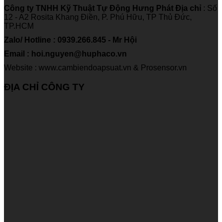
Công ty TNHH Kỹ Thuật Tự Động Hưng Phát
Địa chỉ
: Số
12 - A2 Rosita Khang Điền, P. Phú Hữu, TP Thủ Đức,
TP.HCM
Zalo/ Hotline : 0939.266.845 - Mr Hội
Email : hoi.nguyen@huphaco.vn
Website : www.cambiendoapsuat.vn & Prosensor.vn
ĐỊA CHỈ CÔNG TY