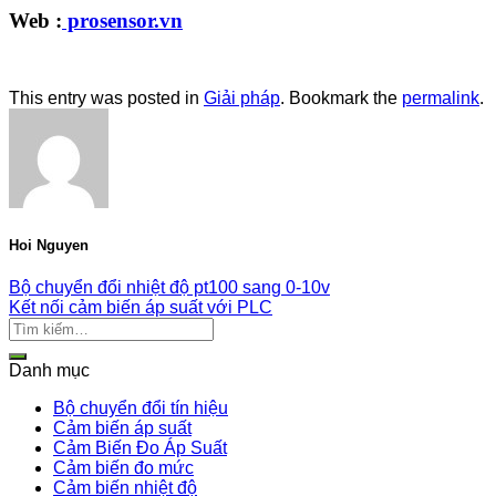
Web :
prosensor.vn
This entry was posted in
Giải pháp
. Bookmark the
permalink
.
Hoi Nguyen
Bộ chuyển đổi nhiệt độ pt100 sang 0-10v
Kết nối cảm biến áp suất với PLC
Danh mục
Bộ chuyển đổi tín hiệu
Cảm biến áp suất
Cảm Biến Đo Áp Suất
Cảm biến đo mức
Cảm biến nhiệt độ