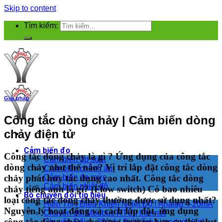
Skip to content
Tìm kiếm:
Giải pháp
Công tắc dòng chảy | Cảm biến dòng
chảy điện tử
Cảm biến đo
Công tắc dòng chảy là gì ? Ứng dụng của công tắc
Cảm biến áp suất
dòng chảy như thế nào? Vị trí lắp đặt công tắc dòng
Cảm biến chênh áp
chảy phát huy tác dụng cao nhất. Công tắc dòng
Cảm biến đo mức
Cảm biến nhiệt độ
chảy tiếng anh là gì? (Flow switch) Có bao nhiêu
Bộ chuyển đổi tín hiệu
loại công tắc dòng chảy thường được sử dụng nhất?
Hiển Thị | Điều Khiển Nhiệt Độ | Analog 4-20mA
Nguyên lý hoạt động và cách lắp đặt, ứng dụng
Chuyển đổi Modbus RTU | Internet
công tắc dòng chảy cho từng trường hợp cụ thể như
Chuyển Đổi 4 -20mA | Biến Trở | Loadcell | mV