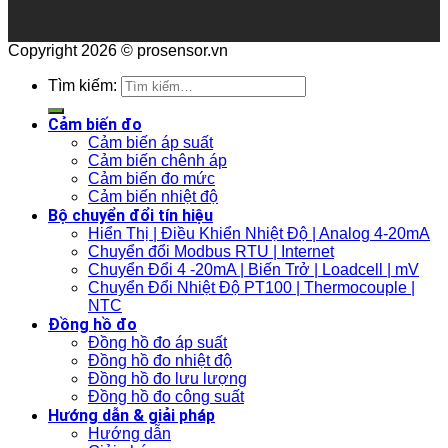
Copyright 2026 © prosensor.vn
Tìm kiếm:
Cảm biến đo
Cảm biến áp suất
Cảm biến chênh áp
Cảm biến đo mức
Cảm biến nhiệt độ
Bộ chuyển đổi tín hiệu
Hiển Thị | Điều Khiển Nhiệt Độ | Analog 4-20mA
Chuyển đổi Modbus RTU | Internet
Chuyển Đổi 4 -20mA | Biến Trở | Loadcell | mV
Chuyển Đổi Nhiệt Độ PT100 | Thermocouple |
NTC
Đồng hồ đo
Đồng hồ đo áp suất
Đồng hồ đo nhiệt độ
Đồng hồ đo lưu lượng
Đồng hồ đo công suất
Hướng dẫn & giải pháp
Hướng dẫn