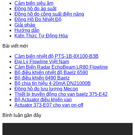
Cảm biến siêu âm
Đồng hồ đo áp suất
Đồng hồ đo công suất điện năng
Đồng Hồ Đo Nhiệt Độ
Giải pháp
Hướng dẫn
Kiến Thức Tự Động Hóa
Bài viết mới
Cảm biến nhiệt độ PTS-1B-8X100-B3B
Đại Lý Flowline Việt Nam
Cảm Biến Radar EchoBeam LR80 Flowline
Bộ điều khiển nhiệt độ Baelz 6590
Bộ điều khiển 6490 Baelz
Bộ chia tín hiệu 4-20mA DN21000B
Đồng hồ đo lưu lượng Mecon
Thiết bị truyền động cho van baelz 375-E42
Bộ Actuator điều khiển van
Actuator 373-E07 cho van on-off
Bình luận gần đây