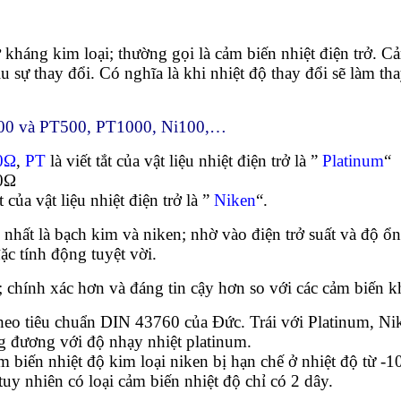
 kháng kim loại; thường gọi là cảm biến nhiệt điện trở. C
u sự thay đổi. Có nghĩa là khi nhiệt độ thay đổi sẽ làm tha
100 và PT500, PT1000, Ni100,…
0Ω
,
PT
là viết tắt của vật liệu nhiệt điện trở là ”
Platinum
“
00Ω
ắt của vật liệu nhiệt điện trở là ”
Niken
“.
 nhất là bạch kim và niken; nhờ vào điện trở suất và độ ổ
ặc tính động tuyệt vời.
; chính xác hơn và đáng tin cậy hơn so với các cảm biến k
eo tiêu chuẩn DIN 43760 của Đức. Trái với Platinum, Nike
ng đương với độ nhạy nhiệt platinum.
biến nhiệt độ kim loại niken bị hạn chế ở nhiệt độ từ -1
uy nhiên có loại cảm biến nhiệt độ chỉ có 2 dây.