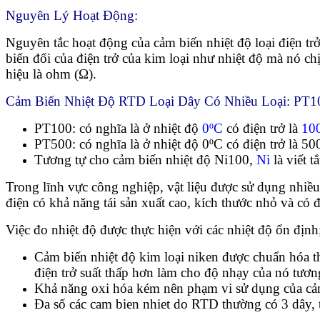
Nguyên Lý Hoạt Động:
Nguyên tắc hoạt động của cảm biến nhiệt độ loại điện trở
biến đổi của điện trở của kim loại như nhiệt độ mà nó chị
hiệu là ohm (Ω).
Cảm Biến Nhiệt Độ RTD Loại Dây Có Nhiều Loại: PT
PT100: có nghĩa là ở nhiệt độ
0ºC
có điện trở là
10
PT500: có nghĩa là ở nhiệt độ 0ºC có điện trở là 5
Tương tự cho cảm biến nhiệt độ Ni100,
Ni
là viết t
Trong lĩnh vực công nghiệp, vật liệu được sử dụng nhiều
điện có khả năng tái sản xuất cao, kích thước nhỏ và có đ
Việc đo nhiệt độ được thực hiện với các nhiệt độ ổn định
Cảm biến nhiệt độ kim loại niken được chuẩn hóa th
điện trở suất thấp hơn làm cho độ nhạy của nó tươ
Khả năng oxi hóa kém nên phạm vi sử dụng của cảm 
Đa số các cam bien nhiet do RTD thường có 3 dây, t