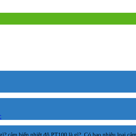
C
 gì? cảm biến nhiệt độ PT100 là gì?. Có bao nhiêu loại cả