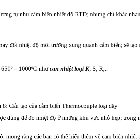
 tương tự như cảm biến nhiệt độ RTD; nhưng chỉ khác nhau 
hay đổi nhiệt độ môi trường xung quanh cảm biến; sẽ tạo
từ 650º – 1000ºC như
can nhiệt loại K
, S, R,..
 8: Cấu tạo của cảm biến Thermocouple loại dây
c dùng để đo nhiệt độ ở những khu vực nhỏ hẹp; trong m
độ
, mong rằng các bạn có thể hiểu thêm về cảm biến nhiệ