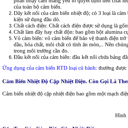
phần nhạy cảm mang yếu tố quyết định đến chất lượn
của toàn bộ cảm biến.
Dây kết nối của cảm biến nhiệt độ; có 3 loại là cảm
kiện sử dụng đầu dò.
Chất cách điện: Chất cách điện được sử dụng là gốm
Chất làm đầy hay chất độn: bao gồm bột alumina c
Vỏ cảm biến: vỏ cảm biến để bảo vệ thanh điện trở v
dầu, hóa chất, môi chất có tính ăn mòn,.. Nên chún
trong môi trường cần đo.
Đầu kết nối của cảm biến: đầu kết nối chứa bảng đầu
Ứng dụng của cảm biến RTD loại củ hành:
thường được s
Cảm Biến Nhiệt Độ Cặp Nhiệt Điện. Còn Gọi Là Th
Cảm biến nhiệt độ cặp nhiệt điện bao gồm một mạch điện;
Hình 