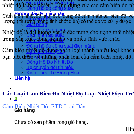
Đồng hồ đo lưu lượng
nhiệt độ là bao nhiêu?. Ứng dụng của các cảm biến đo n
Đồng hồ đo công suất
Hướng dẫn & giải pháp
Cảm biến nhiệt độ là thiết bị dùng để cảm nhận sự biến đổi về 
Hướng dẫn
lượng ( thường mang tính chất điện) có thể đo và xử lý được
Giải pháp
Cảm biến siêu âm
Nhiệt độ là đại lượng vật lý đặc trưng cho trạng thái nhiệ
Cảm biến áp suất
trong sản xuất công nghiệp và nhiều lĩnh vực khác.
Cảm biến đo mức
Đồng hồ đo công suất điện năng
Cảm biến nhiệt độ được phân loại thành nhiều loại khác n
Cảm biến nhiệt độ
bạn biết thêm về những phân loại của cảm biến nhiệt độ.
Đồng hồ đo áp suất
Đồng Hồ Đo Nhiệt Độ
Bộ chuyển đổi tín hiệu
Kiến Thức Tự Động Hóa
Liên hệ
Các Loại Cảm Biến Đo Nhiệt Độ Loại Nhiệt Điện Trở
0
Cảm Biến Nhiệt Độ RTD Loại Dây:
Giỏ hàng
Chưa có sản phẩm trong giỏ hàng.
Hìn