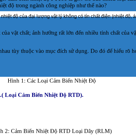
hiệt độ trong ngành công nghiệp như thế nào?
nhiệt độ của đại lượng vật lý không có tín chất điện (nhiệt độ, 
t của vật chất; ảnh hưởng rất lớn đến nhiều tính chất của v
hau tùy thuộc vào mục đích sử dụng. Do đó để hiểu rõ hơn 
Hình 1: Các Loại Cảm Biến Nhiệt Độ
.( Loại Cảm Biến Nhiệt Độ RTD).
h 2: Cảm Biến Nhiệt Độ RTD Loại Dây (RLM)