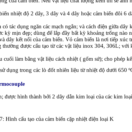
g của cảm biến. Nếu vật liệu chất lượng kém thì sẽ ảnh h
 biến nhiệt độ 2 dây, 3 dây và 4 dây hoặc cảm biến đôi 6 d
 có tác dụng ngăn các mạch ngắn; và cách điện giữa dây k
ực kỳ mịn đẹp; dùng để lắp đầy bất kỳ khoảng trống nào 
à dây kết nối của cảm biến. Vỏ cảm biến là nơi tiếp xúc t
g thường được cấu tạo từ các vật liệu inox 304, 306L; với
 cuối làm bằng vật liệu cách nhiệt ( gốm sứ); cho phép kế
ử dụng trong các lò đốt nhiên liệu từ nhiệt độ dưới 650 º
ermocouple
 được hình thành bởi 2 dây dẫn kim loại của các kim loại
7: Hình cấu tạo của cảm biến cặp nhiệt điện loại K