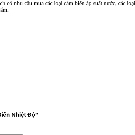
hách có nhu cầu mua
các loại cảm biến áp suất nước
,
các loạ
hẩm.
Biến Nhiệt Độ”