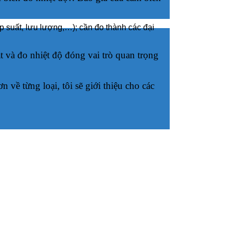
áp suất, lưu lượng,…); cần đo thành các đại
ật và đo nhiệt độ đóng vai trò quan trọng
về từng loại, tôi sẽ giới thiệu cho các