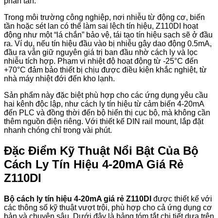
phân tán.
Trong môi trường công nghiệp, nơi nhiễu từ động cơ, biến
tần hoặc sét lan có thể làm sai lệch tín hiệu, Z110DI hoạt
động như một “lá chắn” bảo vệ, tái tạo tín hiệu sạch sẽ ở đầu
ra. Ví dụ, nếu tín hiệu đầu vào bị nhiễu gây dao động 0.5mA,
đầu ra vẫn giữ nguyên giá trị ban đầu nhờ cách ly và lọc
nhiễu tích hợp. Phạm vi nhiệt độ hoạt động từ -25°C đến
+70°C đảm bảo thiết bị chịu được điều kiện khắc nghiệt, từ
nhà máy nhiệt đới đến kho lạnh.
Sản phẩm này đặc biệt phù hợp cho các ứng dụng yêu cầu
hai kênh độc lập, như cách ly tín hiệu từ cảm biến 4-20mA
đến PLC và đồng thời đến bộ hiển thị cục bộ, mà không cần
thêm nguồn điện riêng. Với thiết kế DIN rail mount, lắp đặt
nhanh chóng chỉ trong vài phút.
Đặc Điểm Kỹ Thuật Nổi Bật Của Bộ
Cách Ly Tín Hiệu 4-20mA Giá Rẻ
Z110DI
Bộ cách ly tín hiệu 4-20mA giá rẻ Z110DI
được thiết kế với
các thông số kỹ thuật vượt trội, phù hợp cho cả ứng dụng cơ
bản và chuyên sâu. Dưới đây là bảng tóm tắt chi tiết dựa trên