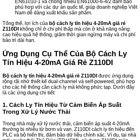
EN61010-1 và chống nhiễu EN61000-6-4/2 đảm bảo
phù hợp với các dự án quốc tế, giúp doanh nghiệp Việt
Nam dễ dàng xuất khẩu sản phẩm.
Tổng thể, lợi ích của
bộ cách ly tín hiệu 4-20mA giá rẻ
Z110DI
không chỉ ở chi phí thấp mà còn ở khả năng nâng
cao hiệu quả hệ thống, giảm thời gian ngừng máy và chi phí
bảo trì dài hạn.
Ứng Dụng Cụ Thể Của Bộ Cách Ly
Tín Hiệu 4-20mA Giá Rẻ Z110DI
Bộ cách ly tín hiệu 4-20mA giá rẻ Z110DI
được ứng dụng
rộng rãi nhờ thiết kế dual-channel và self-powered, phù hợp
cho các hệ thống cần cách ly mà không phức tạp. Dưới đây
là các ứng dụng chi tiết:
1. Cách Ly Tín Hiệu Từ Cảm Biến Áp Suất
Trong Xử Lý Nước Thải
Trong nhà máy xử lý nước thải, cảm biến áp suất 4-20mA
thường bị nhiễu từ bơm và van. Z110DI cách ly tín hiệu đến
PLC và bộ hiển thị, đảm bảo dữ liệu chính xác. Ví dụ, tại nhà