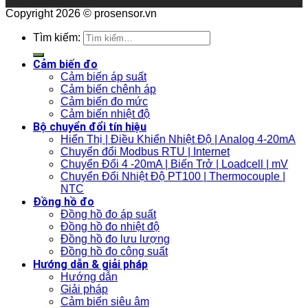
Copyright 2026 © prosensor.vn
Tìm kiếm:
Cảm biến đo
Cảm biến áp suất
Cảm biến chênh áp
Cảm biến đo mức
Cảm biến nhiệt độ
Bộ chuyển đổi tín hiệu
Hiển Thị | Điều Khiển Nhiệt Độ | Analog 4-20mA
Chuyển đổi Modbus RTU | Internet
Chuyển Đổi 4 -20mA | Biến Trở | Loadcell | mV
Chuyển Đổi Nhiệt Độ PT100 | Thermocouple |
NTC
Đồng hồ đo
Đồng hồ đo áp suất
Đồng hồ đo nhiệt độ
Đồng hồ đo lưu lượng
Đồng hồ đo công suất
Hướng dẫn & giải pháp
Hướng dẫn
Giải pháp
Cảm biến siêu âm