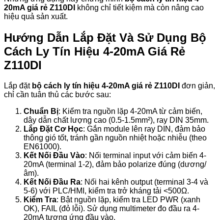
20mA giá rẻ Z110DI
không chỉ tiết kiệm mà còn nâng cao
hiệu quả sản xuất.
Hướng Dẫn Lắp Đặt Và Sử Dụng Bộ
Cách Ly Tín Hiệu 4-20mA Giá Rẻ
Z110DI
Lắp đặt
bộ cách ly tín hiệu 4-20mA giá rẻ Z110DI
đơn giản,
chỉ cần tuân thủ các bước sau:
Chuẩn Bị
: Kiểm tra nguồn lặp 4-20mA từ cảm biến,
dây dẫn chất lượng cao (0.5-1.5mm²), ray DIN 35mm.
Lắp Đặt Cơ Học
: Gắn module lên ray DIN, đảm bảo
thông gió tốt, tránh gần nguồn nhiệt hoặc nhiễu (theo
EN61000).
Kết Nối Đầu Vào
: Nối terminal input với cảm biến 4-
20mA (terminal 1-2), đảm bảo polarize đúng (dương/
âm).
Kết Nối Đầu Ra
: Nối hai kênh output (terminal 3-4 và
5-6) với PLC/HMI, kiểm tra trở kháng tải <500Ω.
Kiểm Tra
: Bật nguồn lặp, kiểm tra LED PWR (xanh
OK), FAIL (đỏ lỗi). Sử dụng multimeter đo đầu ra 4-
20mA tương ứng đầu vào.