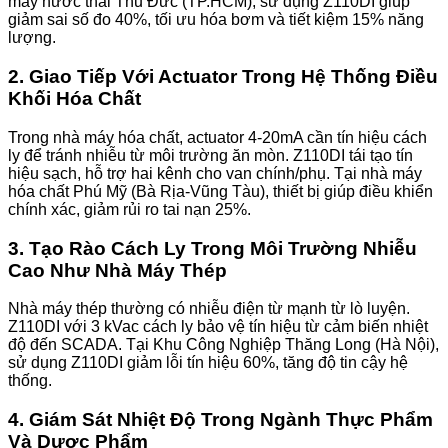
máy nước thải Thủ Đức (TP.HCM), sử dụng Z110DI giúp
giảm sai số đo 40%, tối ưu hóa bơm và tiết kiệm 15% năng
lượng.
2. Giao Tiếp Với Actuator Trong Hệ Thống Điều
Khối Hóa Chất
Trong nhà máy hóa chất, actuator 4-20mA cần tín hiệu cách
ly để tránh nhiễu từ môi trường ăn mòn. Z110DI tái tạo tín
hiệu sạch, hỗ trợ hai kênh cho van chính/phụ. Tại nhà máy
hóa chất Phú Mỹ (Bà Rịa-Vũng Tàu), thiết bị giúp điều khiển
chính xác, giảm rủi ro tai nạn 25%.
3. Tạo Rào Cách Ly Trong Môi Trường Nhiễu
Cao Như Nhà Máy Thép
Nhà máy thép thường có nhiễu điện từ mạnh từ lò luyện.
Z110DI với 3 kVac cách ly bảo vệ tín hiệu từ cảm biến nhiệt
độ đến SCADA. Tại Khu Công Nghiệp Thăng Long (Hà Nội),
sử dụng Z110DI giảm lỗi tín hiệu 60%, tăng độ tin cậy hệ
thống.
4. Giám Sát Nhiệt Độ Trong Ngành Thực Phẩm
Và Dược Phẩm