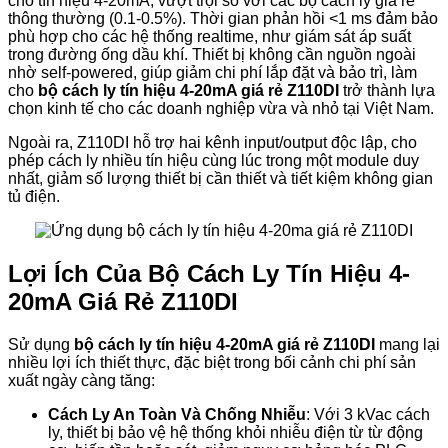
cho tín hiệu 4-20mA, vượt trội so với các bộ cách ly giá rẻ
thông thường (0.1-0.5%). Thời gian phản hồi <1 ms đảm bảo
phù hợp cho các hệ thống realtime, như giám sát áp suất
trong đường ống dầu khí. Thiết bị không cần nguồn ngoài
nhờ self-powered, giúp giảm chi phí lắp đặt và bảo trì, làm
cho
bộ cách ly tín hiệu 4-20mA giá rẻ Z110DI
trở thành lựa
chọn kinh tế cho các doanh nghiệp vừa và nhỏ tại Việt Nam.
Ngoài ra, Z110DI hỗ trợ hai kênh input/output độc lập, cho
phép cách ly nhiều tín hiệu cùng lúc trong một module duy
nhất, giảm số lượng thiết bị cần thiết và tiết kiệm không gian
tủ điện.
Lợi Ích Của Bộ Cách Ly Tín Hiệu 4-
20mA Giá Rẻ Z110DI
Sử dụng
bộ cách ly tín hiệu 4-20mA giá rẻ Z110DI
mang lại
nhiều lợi ích thiết thực, đặc biệt trong bối cảnh chi phí sản
xuất ngày càng tăng:
Cách Ly An Toàn Và Chống Nhiễu
: Với 3 kVac cách
ly, thiết bị bảo vệ hệ thống khỏi nhiễu điện từ từ động