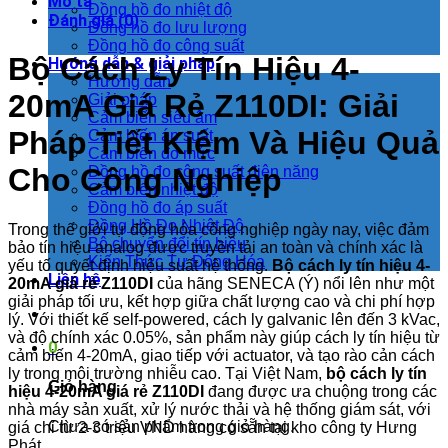
Mô tả
Đồng hồ đo nhiệt độ
Đánh giá (0)
Đồng hồ đo lưu lượng
Đồng hồ đo công suất
Bộ Cách Ly Tín Hiệu 4-
Hướng dẫn & giải pháp
Hướng dẫn
20mA Giá Rẻ Z110DI: Giải
Giải pháp
Cảm biến siêu âm
Pháp Tiết Kiệm Và Hiệu Quả
Cảm biến áp suất
Cảm biến đo mức
Cho Công Nghiệp
Đồng hồ đo công suất điện năng
Cảm biến nhiệt độ
Đồng hồ đo áp suất
Đồng Hồ Đo Nhiệt Độ
Trong thế giới tự động hóa công nghiệp ngày nay, việc đảm
Bộ chuyển đổi tín hiệu
bảo tín hiệu analog được truyền tải an toàn và chính xác là
Kiến Thức Tự Động Hóa
yếu tố quyết định hiệu suất hệ thống.
Bộ cách ly tín hiệu 4-
Liên hệ
20mA giá rẻ Z110DI
của hãng SENECA (Ý) nổi lên như một
giải pháp tối ưu, kết hợp giữa chất lượng cao và chi phí hợp
lý. Với thiết kế self-powered, cách ly galvanic lên đến 3 kVac,
và độ chính xác 0.05%, sản phẩm này giúp cách ly tín hiệu từ
0
cảm biến 4-20mA, giao tiếp với actuator, và tạo rào cản cách
ly trong môi trường nhiễu cao. Tại Việt Nam,
bộ cách ly tín
Giỏ hàng
hiệu 4-20mA giá rẻ Z110DI
đang được ưa chuộng trong các
nhà máy sản xuất, xử lý nước thải và hệ thống giám sát, với
Chưa có sản phẩm trong giỏ hàng.
giá chỉ từ 2-3 triệu VND hàng có sẵn tại kho công ty Hưng
Phát.