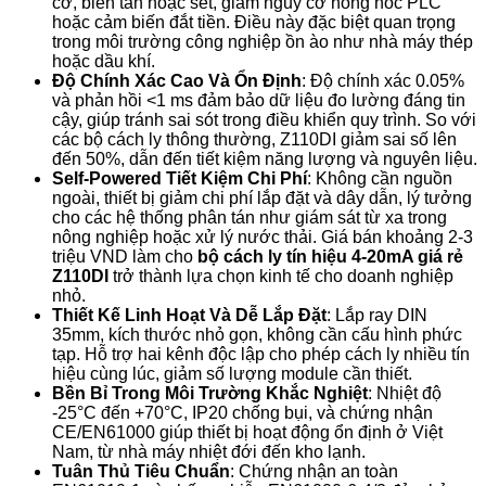
cơ, biến tần hoặc sét, giảm nguy cơ hỏng hóc PLC
hoặc cảm biến đắt tiền. Điều này đặc biệt quan trọng
trong môi trường công nghiệp ồn ào như nhà máy thép
hoặc dầu khí.
Độ Chính Xác Cao Và Ổn Định
: Độ chính xác 0.05%
và phản hồi <1 ms đảm bảo dữ liệu đo lường đáng tin
cậy, giúp tránh sai sót trong điều khiển quy trình. So với
các bộ cách ly thông thường, Z110DI giảm sai số lên
đến 50%, dẫn đến tiết kiệm năng lượng và nguyên liệu.
Self-Powered Tiết Kiệm Chi Phí
: Không cần nguồn
ngoài, thiết bị giảm chi phí lắp đặt và dây dẫn, lý tưởng
cho các hệ thống phân tán như giám sát từ xa trong
nông nghiệp hoặc xử lý nước thải. Giá bán khoảng 2-3
triệu VND làm cho
bộ cách ly tín hiệu 4-20mA giá rẻ
Z110DI
trở thành lựa chọn kinh tế cho doanh nghiệp
nhỏ.
Thiết Kế Linh Hoạt Và Dễ Lắp Đặt
: Lắp ray DIN
35mm, kích thước nhỏ gọn, không cần cấu hình phức
tạp. Hỗ trợ hai kênh độc lập cho phép cách ly nhiều tín
hiệu cùng lúc, giảm số lượng module cần thiết.
Bền Bỉ Trong Môi Trường Khắc Nghiệt
: Nhiệt độ
-25°C đến +70°C, IP20 chống bụi, và chứng nhận
CE/EN61000 giúp thiết bị hoạt động ổn định ở Việt
Nam, từ nhà máy nhiệt đới đến kho lạnh.
Tuân Thủ Tiêu Chuẩn
: Chứng nhận an toàn