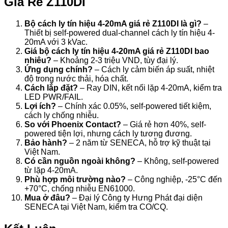
Giá Rẻ Z110DI
Bộ cách ly tín hiệu 4-20mA giá rẻ Z110DI là gì?
–
Thiết bị self-powered dual-channel cách ly tín hiệu 4-
20mA với 3 kVac.
Giá bộ cách ly tín hiệu 4-20mA giá rẻ Z110DI bao
nhiêu?
– Khoảng 2-3 triệu VND, tùy đại lý.
Ứng dụng chính?
– Cách ly cảm biến áp suất, nhiệt
độ trong nước thải, hóa chất.
Cách lắp đặt?
– Ray DIN, kết nối lặp 4-20mA, kiểm tra
LED PWR/FAIL.
Lợi ích?
– Chính xác 0.05%, self-powered tiết kiệm,
cách ly chống nhiễu.
So với Phoenix Contact?
– Giá rẻ hơn 40%, self-
powered tiện lợi, nhưng cách ly tương đương.
Bảo hành?
– 2 năm từ SENECA, hỗ trợ kỹ thuật tại
Việt Nam.
Có cần nguồn ngoài không?
– Không, self-powered
từ lặp 4-20mA.
Phù hợp môi trường nào?
– Công nghiệp, -25°C đến
+70°C, chống nhiễu EN61000.
Mua ở đâu?
– Đại lý Công ty Hưng Phát đại diện
SENECA tại Việt Nam, kiểm tra CO/CQ.