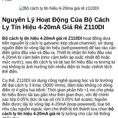
Nguyên Lý Hoạt Động Của Bộ Cách
Ly Tín Hiệu 4-20mA Giá Rẻ Z110DI
Bộ cách ly tín hiệu 4-20mA giá rẻ Z110DI
hoạt động dựa
trên nguyên lý cách ly galvanic kép (dual-channel), sử dụng
nguồn điện từ vòng lặp tín hiệu (self-powered) để tạo rào cản
điện giữa đầu vào và đầu ra. Thiết bị nhận tín hiệu đầu vào
4-20mA từ cảm biến (như cảm biến áp suất, nhiệt độ hoặc
mức nước), sau đó cách ly và tái tạo tín hiệu đầu ra tương tự
mà không bị ảnh hưởng bởi nhiễu điện từ hoặc chênh lệch
thế điện.
Cụ thể, Z110DI sử dụng công nghệ quang học và từ trường
để đạt cách ly 3 kVac (3000 Vrms), đảm bảo không có dòng
điện rò rỉ giữa hai kênh. Thời gian phản hồi <1 ms cho phép
tín hiệu được tái tạo gần như thời gian thực, với độ chính
xác lớp 0.05% (tức là sai số chỉ 0.05% full scale). Nguồn
điện được lấy từ vòng lặp 4-20mA (loop-powered), loại bỏ
nhu cầu nguồn ngoài, làm cho thiết bị trở thành lựa chọn
bộ
cách ly tín hiệu 4-20mA giá rẻ
lý tưởng cho các hệ thống