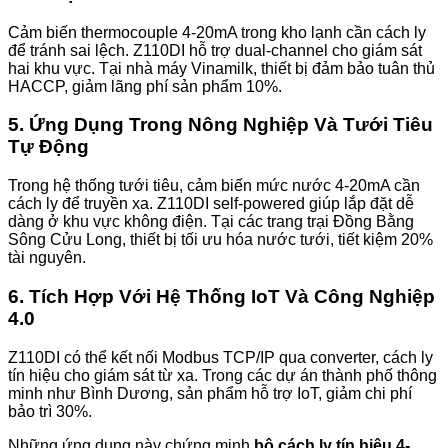
Cảm biến thermocouple 4-20mA trong kho lạnh cần cách ly
để tránh sai lệch. Z110DI hỗ trợ dual-channel cho giám sát
hai khu vực. Tại nhà máy Vinamilk, thiết bị đảm bảo tuân thủ
HACCP, giảm lãng phí sản phẩm 10%.
5. Ứng Dụng Trong Nông Nghiệp Và Tưới Tiêu
Tự Động
Trong hệ thống tưới tiêu, cảm biến mức nước 4-20mA cần
cách ly để truyền xa. Z110DI self-powered giúp lắp đặt dễ
dàng ở khu vực không điện. Tại các trang trại Đồng Bằng
Sông Cửu Long, thiết bị tối ưu hóa nước tưới, tiết kiệm 20%
tài nguyên.
6. Tích Hợp Với Hệ Thống IoT Và Công Nghiệp
4.0
Z110DI có thể kết nối Modbus TCP/IP qua converter, cách ly
tín hiệu cho giám sát từ xa. Trong các dự án thành phố thông
minh như Bình Dương, sản phẩm hỗ trợ IoT, giảm chi phí
bảo trì 30%.
Những ứng dụng này chứng minh
bộ cách ly tín hiệu 4-