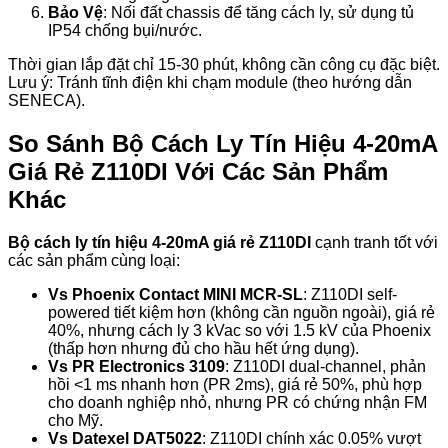
Bảo Vệ
: Nối đất chassis để tăng cách ly, sử dụng tủ
IP54 chống bụi/nước.
Thời gian lắp đặt chỉ 15-30 phút, không cần công cụ đặc biệt.
Lưu ý: Tránh tĩnh điện khi chạm module (theo hướng dẫn
SENECA).
So Sánh Bộ Cách Ly Tín Hiệu 4-20mA
Giá Rẻ Z110DI Với Các Sản Phẩm
Khác
Bộ cách ly tín hiệu 4-20mA giá rẻ Z110DI
cạnh tranh tốt với
các sản phẩm cùng loại:
Vs Phoenix Contact MINI MCR-SL
: Z110DI self-
powered tiết kiệm hơn (không cần nguồn ngoài), giá rẻ
40%, nhưng cách ly 3 kVac so với 1.5 kV của Phoenix
(thấp hơn nhưng đủ cho hầu hết ứng dụng).
Vs PR Electronics 3109
: Z110DI dual-channel, phản
hồi <1 ms nhanh hơn (PR 2ms), giá rẻ 50%, phù hợp
cho doanh nghiệp nhỏ, nhưng PR có chứng nhận FM
cho Mỹ.
Vs Datexel DAT5022
: Z110DI chính xác 0.05% vượt