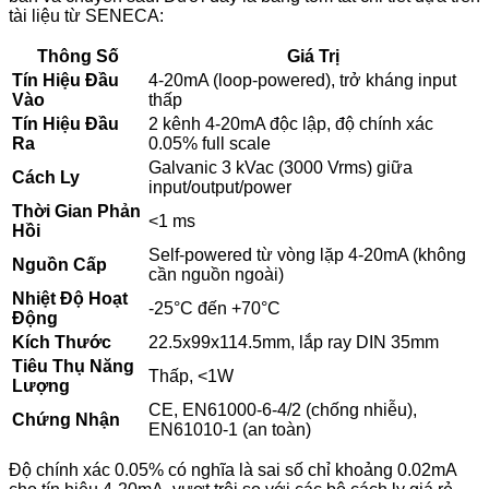
tài liệu từ SENECA:
Thông Số
Giá Trị
Tín Hiệu Đầu
4-20mA (loop-powered), trở kháng input
Vào
thấp
Tín Hiệu Đầu
2 kênh 4-20mA độc lập, độ chính xác
Ra
0.05% full scale
Galvanic 3 kVac (3000 Vrms) giữa
Cách Ly
input/output/power
Thời Gian Phản
<1 ms
Hồi
Self-powered từ vòng lặp 4-20mA (không
Nguồn Cấp
cần nguồn ngoài)
Nhiệt Độ Hoạt
-25°C đến +70°C
Động
Kích Thước
22.5x99x114.5mm, lắp ray DIN 35mm
Tiêu Thụ Năng
Thấp, <1W
Lượng
CE, EN61000-6-4/2 (chống nhiễu),
Chứng Nhận
EN61010-1 (an toàn)
Độ chính xác 0.05% có nghĩa là sai số chỉ khoảng 0.02mA