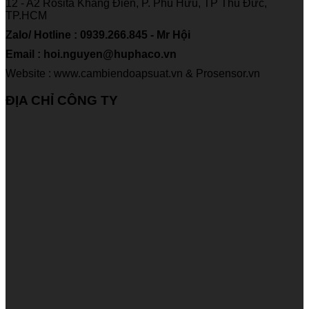
12 - A2 Rosita Khang Điền, P. Phú Hữu, TP Thủ Đức,
TP.HCM
Zalo/ Hotline : 0939.266.845 - Mr Hội
Email : hoi.nguyen@huphaco.vn
Website : www.cambiendoapsuat.vn & Prosensor.vn
ĐỊA CHỈ CÔNG TY