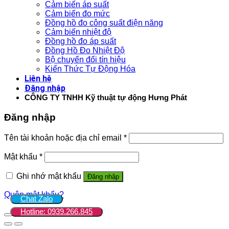
Cảm biến áp suất
Cảm biến đo mức
Đồng hồ đo công suất điện năng
Cảm biến nhiệt độ
Đồng hồ đo áp suất
Đồng Hồ Đo Nhiệt Độ
Bộ chuyển đổi tín hiệu
Kiến Thức Tự Động Hóa
Liên hệ
Đăng nhập
CÔNG TY TNHH Kỹ thuật tự động Hưng Phát
Đăng nhập
Tên tài khoản hoặc địa chỉ email
*
Mật khẩu
*
Ghi nhớ mật khẩu
Đăng nhập
Quên mật khẩu?
Chat Zalo
Hotline: 0939.266.845