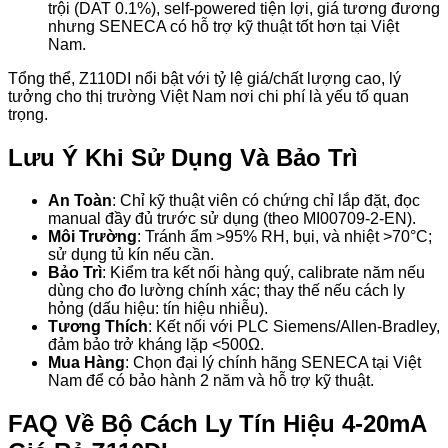
trội (DAT 0.1%), self-powered tiện lợi, giá tương đương
nhưng SENECA có hỗ trợ kỹ thuật tốt hơn tại Việt
Nam.
Tổng thể, Z110DI nổi bật với tỷ lệ giá/chất lượng cao, lý
tưởng cho thị trường Việt Nam nơi chi phí là yếu tố quan
trọng.
Lưu Ý Khi Sử Dụng Và Bảo Trì
An Toàn
: Chỉ kỹ thuật viên có chứng chỉ lắp đặt, đọc
manual đầy đủ trước sử dụng (theo MI00709-2-EN).
Môi Trường
: Tránh ẩm >95% RH, bụi, và nhiệt >70°C;
sử dụng tủ kín nếu cần.
Bảo Trì
: Kiểm tra kết nối hàng quý, calibrate năm nếu
dùng cho đo lường chính xác; thay thế nếu cách ly
hỏng (dấu hiệu: tín hiệu nhiễu).
Tương Thích
: Kết nối với PLC Siemens/Allen-Bradley,
đảm bảo trở kháng lặp <500Ω.
Mua Hàng
: Chọn đại lý chính hãng SENECA tại Việt
Nam để có bảo hành 2 năm và hỗ trợ kỹ thuật.
FAQ Về Bộ Cách Ly Tín Hiệu 4-20mA